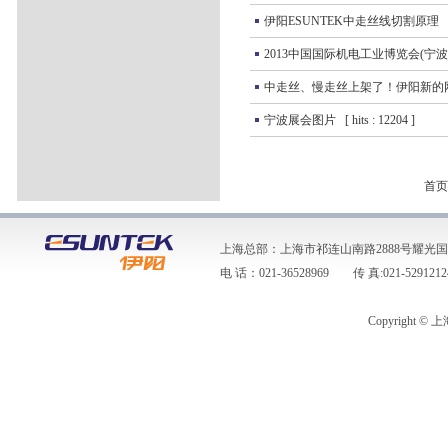
伊阳ESUNTEK中走丝线切割原理
[
2013中国国际机电工业博览会(宁
中走丝、慢走丝上架了！伊阳新的
宁波展会图片
[ hits : 12204 ]
首页
上海总部：上海市祁连山南路2888号耀光国际
电 话：021-36528969 传 真:021-5291212
Copyright